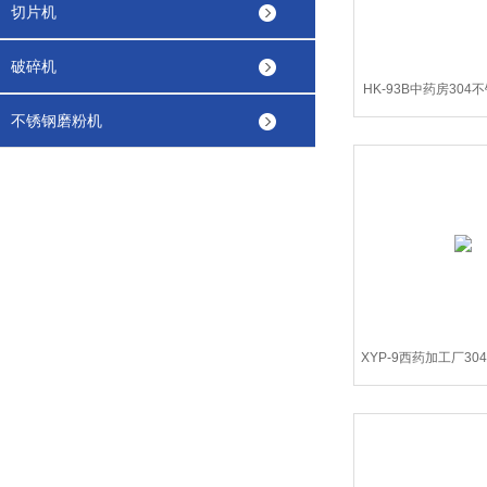
切片机
破碎机
HK-93B中药房30
不锈钢磨粉机
黄丸搓丸机 
XYP-9西药加工厂3
冲果导片压