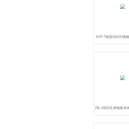
XYP-7医院304不
素片压片
PE-180S天津销售3
马鞭草破