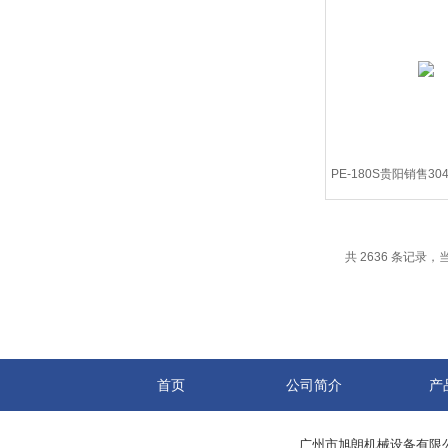
PE-180S贵阳销售3
腥草药用破
共 2636 条记录，当前
首页
公司简介
产
广州市旭朗机械设备有限