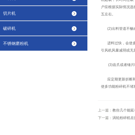
户应根据实际情况选
切片机
五左右。
破碎机
(2)出料管道不畅
不锈钢磨粉机
进料过快，会使多功
引风机风量减弱或无
(3)齿爪或者锤片
应定期更新折断和严
使多功能粉碎机不堵
上一篇：
教你几个能延
下一篇：
涡轮粉碎机在