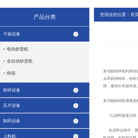
您现在的位置：
首
产品分类
干燥设备
电动炒货机
全自动炒货机
多功能粉碎机利用动
烘箱
从而获得粉碎，粉碎
隙，被排出布袋外面
粉碎设备
多功能粉碎机堵塞是
压片设备
(1)进料速度过快
制药设备
在进料过程中，要随
上料机
机超载，长时间过载