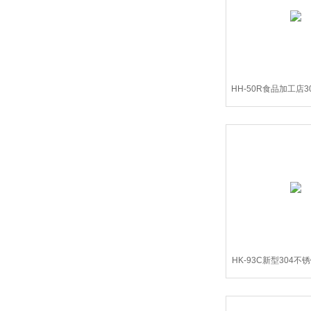
HH-50R食品加工店
式薏仁炒
HK-93C新型304
制丸机