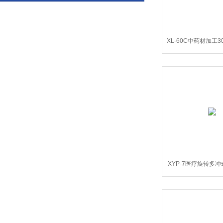
XL-60C中药材加工
打粉机
XYP-7医疗旋转多
药压片