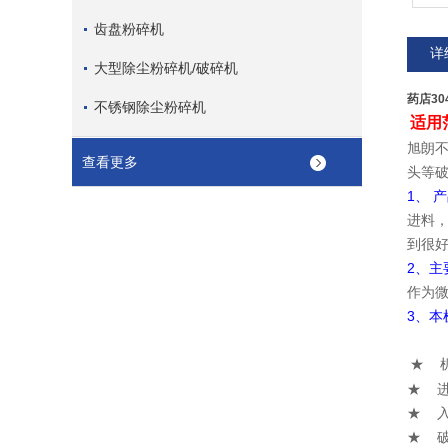
齿盘粉碎机
详
大型除尘粉碎机/破碎机
药店3
不锈钢除尘粉碎机
适用
旭朗
查看更多
头等
1、 
进料
到很
2、主
作为
3、本
★ 
★ 
★ 
★ 