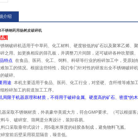
细介绍
04不锈钢药用杨树皮破碎机
范围
不锈钢破碎机适用于中草药、化工材料、硬度较低的矿石以及聚苯乙烯、
破碎之用。如更换相应的筛孔板，并调整刀片间隙，还可破碎各种吹塑膜
产品特点
在食品、医药、化工、饲料、科研等行业的粉碎加工中，受原始
，难加工的情况。根据这些特性，我们专门针对性的研发出全不锈钢破碎
好的破碎。
要用途
本机主要适用于食品、医药、化工行业，对坚硬、含纤维等难加工
微细粉碎加工的前道加工工序。
机局限于机器原理和材质，不得用于破碎金属、硬度高的矿石、密度*的
机器采取不锈钢材质，外表豪华美观大方，符合GMP要求。（可以根据客户
进料斗、破碎室、筛网是分离设计，装卸容易。
入料口采取垂帘式设计，用5毫米厚度的硅胶条制成，避免物料飞溅。
破碎室前后壁采用双层隔音，噪音低。