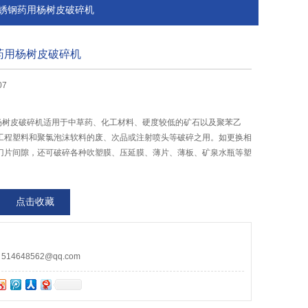
04不锈钢药用杨树皮破碎机
钢药用杨树皮破碎机
07
用杨树皮破碎机适用于中草药、化工材料、硬度较低的矿石以及聚苯乙
工程塑料和聚氯泡沫软料的废、次品或注射喷头等破碎之用。如更换相
刀片间隙，还可破碎各种吹塑膜、压延膜、薄片、薄板、矿泉水瓶等塑
点击收藏
4648562@qq.com