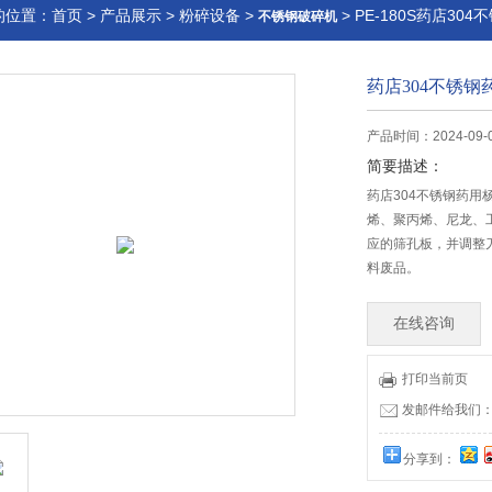
的位置：
首页
>
产品展示
>
粉碎设备
>
> PE-180S药店3
不锈钢破碎机
药店304不锈
产品时间：2024-09-
简要描述：
药店304不锈钢药
烯、聚丙烯、尼龙、
应的筛孔板，并调整
料废品。
在线咨询
打印当前页
发邮件给我们：51
分享到：