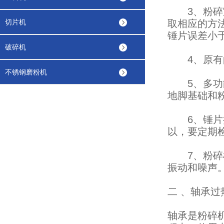
3、粉碎室
切片机
取相应的方
锤片误差小
破碎机
4、原有的
不锈钢磨粉机
5、多功能
地脚基础和
6、锤片折
以，要定期
7、粉碎机
振动和噪声
二 、轴承过
轴承是粉碎