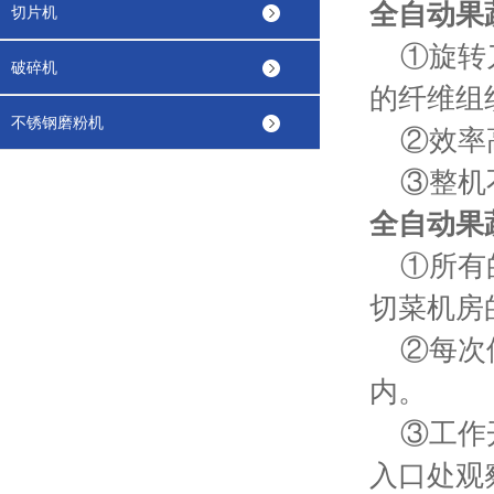
全自动果
切片机
①旋转刀
破碎机
的纤维
不锈钢磨粉机
②效率
③整机不
全自动果
①所有的
切菜机房
②每次使
内。
③工作开
入口处观