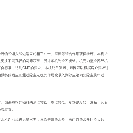
粉碎物经锤头和边沿齿轮相互冲击、摩擦等综合作用获得粉碎。本机结
过更换不同孔径的网筛获得，另外该机为全不锈钢。机壳内壁全部经机
合标准，达到GMP的要求。本机配备筛网，筛网可以根据客户要求进
内飘扬的粉尘则通过除尘电机的作用被吸入到除尘箱内的除尘袋中过
置。如果被粉碎物料的熔点较低、燃点较低、受热易发软、发粘，从而
冷降温装置。
井水不断地流进后壁水夹，再流进前壁水夹，再由前壁水夹回流入后