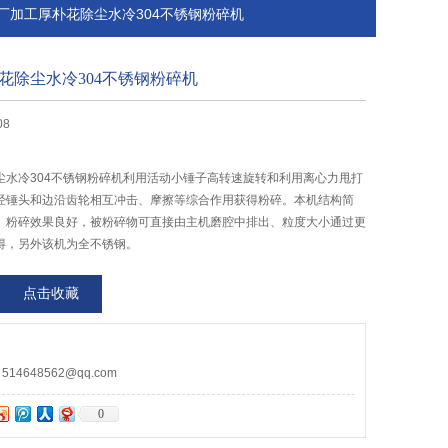
中药厂加工厚朴花除尘水冷304不锈钢粉碎机
花除尘水冷304不锈钢粉碎机
08
尘水冷304不锈钢粉碎机利用活动小锤子高转速旋转和利用离心力甩打
经锤头和边沿齿轮相互冲击、摩擦等综合作用获得粉碎。本机结构简
、粉碎效果良好，被粉碎物可直接由主机磨腔中排出、粒度大小通过更
得，另外该机为全不锈钢。
点击收藏
4648562@qq.com
0