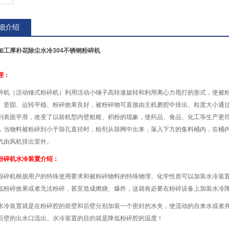
细介绍
加工厚朴花除尘水冷304不锈钢粉碎机
理：
碎机（活动锤式粉碎机）利用活动小锤子高转速旋转和利用离心力甩打的形式，使被
、坚固、运转平稳、粉碎效果良好，被粉碎物可直接由主机磨腔中排出、粒度大小通
到表面平滑，改变了以前机型内壁粗糙、积粉的现象，使药品、食品、化工等生产更符
，当物料被粉碎到小于筛孔直径时，粉剂从筛网中出来，落入下方的集料桶内，在桶
气由风机排出室外。
粉碎机水冷装置介绍：
粉碎机根据用户的特殊使用要求和被粉碎物料的特殊物理、化学性质可以加装水冷装
低粉碎效果或者无法粉碎，甚至造成燃烧、爆炸，这就有必要在粉碎设备上加装水
水冷装置就是在粉碎腔的前壁和后壁分别加装一个密封的水夹，使流动的自来水或者
后壁的出水口流出。水冷装置的目的就是降低粉碎腔的温度！