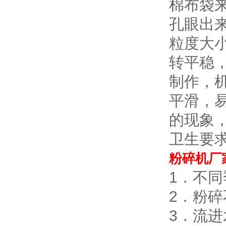
棉布袋
孔眼出
粒度大
转平稳
制作，
平滑，
的现象
卫生要
粉碎机厂
1．不
2．粉
3．流