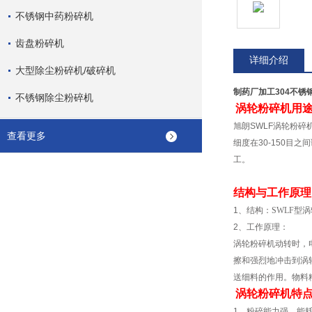
不锈钢中药粉碎机
齿盘粉碎机
详细介绍
大型除尘粉碎机/破碎机
制药厂加工304不锈
不锈钢除尘粉碎机
涡轮粉碎机用
旭朗
SWLF
涡轮粉碎
查看更多
细度在
30-150
目之间
工。
结构与工作原理
1
、结构：SWLF
型涡
2
、工作原理：
涡轮粉碎机动转时，
擦和强烈地冲击到涡
送细料的作用。物料
涡轮粉碎机特
1
、粉碎能力强，能