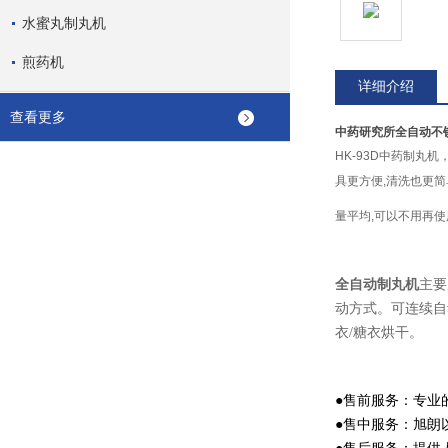
水蜜丸制丸机
煎药机
详细介绍
查看更多
中药研究所全自动不
HK-93D
中药制丸机
具更方便,清洗也更简
量平均,可以不用再
全自动制丸机
主要
动方式。可连续自
衣/糖衣烘干。
●售前服务：专业
●售中服务：旭朗