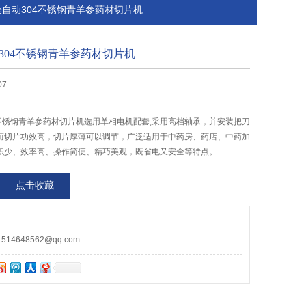
售全自动304不锈钢青羊参药材切片机
304不锈钢青羊参药材切片机
07
4不锈钢青羊参药材切片机选用单相电机配套,采用高档轴承，并安装把刀
而切片功效高，切片厚薄可以调节，广泛适用于中药房、药店、中药加
积少、效率高、操作简便、精巧美观，既省电又安全等特点。
点击收藏
4648562@qq.com