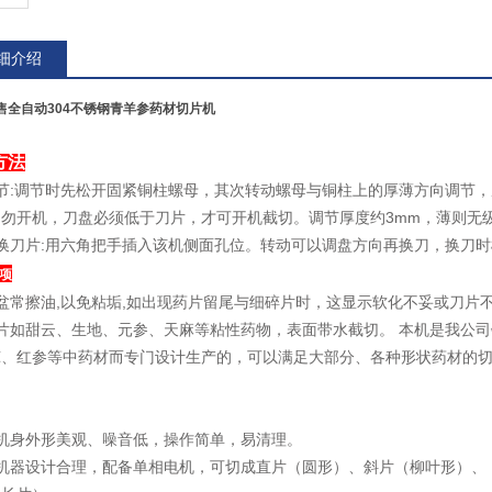
细介绍
售全自动304不锈钢青羊参药材切片机
方法
调节:调节时先松开固紧铜柱螺母，其次转动螺母与铜柱上的厚薄方向调节
切勿开机，刀盘必须低于刀片，才可开机截切。调节厚度约3mm，薄则无
更换刀片:用六角把手插入该机侧面孔位。转动可以调盘方向再换刀，换刀
项
盆常擦油,以免粘垢,如出现药片留尾与细碎片时，这显示软化不妥或刀片
切片如甜云、生地、元参、天麻等粘性药物，表面带水截切。 本机是我公
茸、红参等中药材而专门设计生产的，可以满足大部分、各种形状药材的
）机身外形美观、噪音低，操作简单，易清理。
）机器设计合理，配备单相电机，可切成直片（圆形）、斜片（柳叶形）、