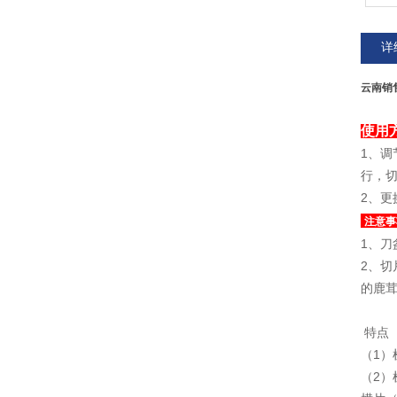
详
云南销
使用
1、
行，
2、
注意事
1、刀
2、
的鹿
特点
（1
（2