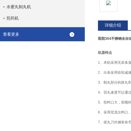
水蜜丸制丸机
煎药机
详细介绍
查看更多
医院304不锈钢全自
机器特点
1、本机采用无牵条
2、出条采用齿轮减
3、制丸部分的搓丸
4、切丸速度可以通过
5、投料口大，双螺
6、采用尼龙出料口
7、搓丸刀外侧装有