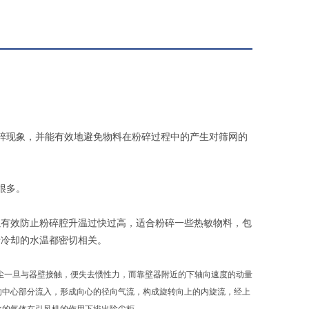
碎现象，并能有效地避免物料在粉碎过程中的产生对筛网的
很多。
以有效防止粉碎腔升温过快过高，适合粉碎一些热敏物料，包
于冷却的水温都密切相关。
尘一旦与器壁接触，便失去惯性力，而靠壁器附近的下轴向速度的动量
的中心部分流入，形成向心的径向气流，构成旋转向上的内旋流，经上