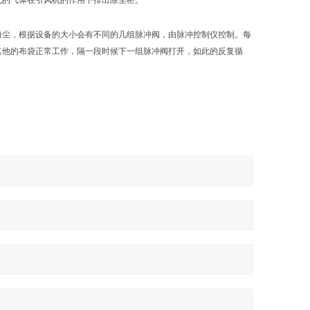
化的气体在引风机的作用下排出除尘柜。
粉尘，根据设备的大小会有不同的几组脉冲阀，由脉冲控制仪控制。每
其他的布袋正常工作，隔一段时候下一组脉冲阀打开，如此的反复循