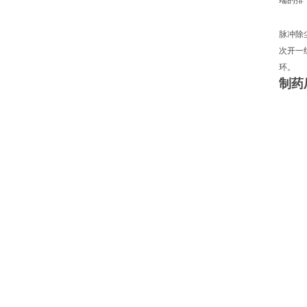
端的排
脉冲除
次开一
环。
制药