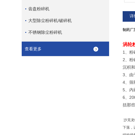
齿盘粉碎机
详
大型除尘粉碎机/破碎机
制药厂
不锈钢除尘粉碎机
涡轮
查看更多
1
、粉
2
、粉
沉积
3
、由
4
、筛
5
、内
6
2
0
、
括那
沙克龙
下落，