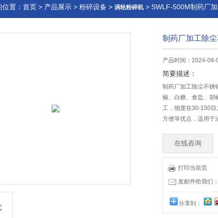
的位置：
首页
>
产品展示
>
粉碎设备
>
> SWLF-500M制
涡轮粉碎机
制药厂加工除尘
产品时间：2024-09-
简要描述：
制药厂加工除尘不锈
椒、白糖、食盐、胡
工，细度在30-15
方便等优点，适用于
在线咨询
打印当前页
发邮件给我们：51
分享到：