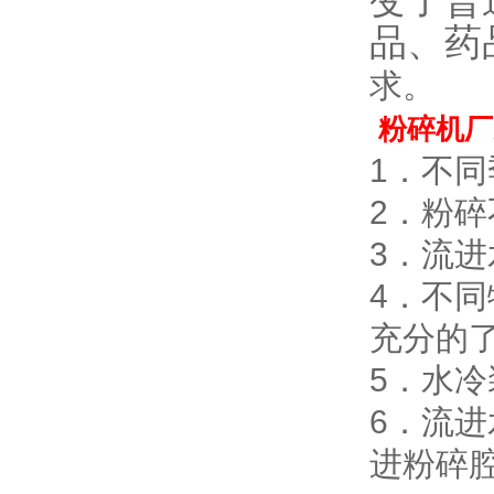
变了普
品、药
求。
粉碎机厂
1．不
2．粉
3．流
4．不
充分的
5．水
6．流
进粉碎