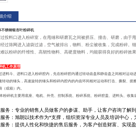
细介绍
04不锈钢银杏叶粉碎机
通过投料口进入粉碎室，在甩锤和研磨瓦之间被挤压、撞击、研磨，由于
料经过筛网进入滤袋过滤，空气被排出，物料、粉尘被收集，完成粉碎。细
是难以粉碎的纤维性、高韧性物料、高硬度物料，均能获得良好的粉碎效
碎机工作原理
过进料斗、进料口进入粉碎腔内，先在粉碎腔内通过转动齿盘和静齿盘之间相对运动
速转动的锤头，高速旋转的锤头和粉碎内腔内的内齿环间相对运动和打击、撕裂、搓
袋（或箱）内。
 本粉碎机主要用底座、电机、外壳、控制系统、粉碎系统、粉碎腔盖、进料头、收集
前服务：专业的销售人员做客户的参谋、助手，让客户咨询了解
中服务：旭朗以技术作为*支撑，组织资深专业人员及培训中心，
后服务：提供人性化和快捷的售后服务，为客户创造财富、实现盈