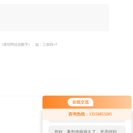
（填写阿拉伯数字），如：三加四=7
在线交流
返回
您好！欢迎前来咨询，很高兴为您
咨询热线：13556053205
服务，请问您要咨询什么问题呢？
您好，看您停留很久了，是否找到