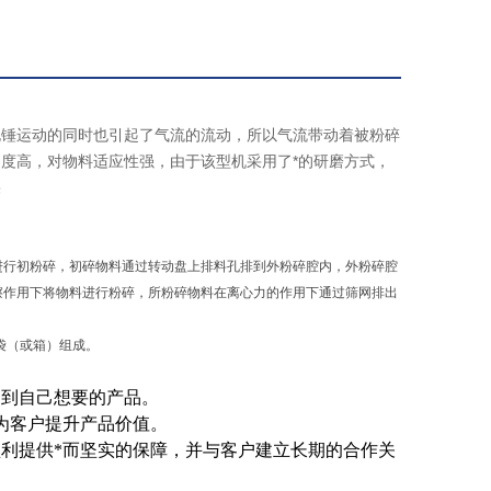
甩锤运动的同时也引起了气流的流动，所以气流带动着被粉碎
度高，对物料适应性强，由于该型机采用了*的研磨方式，
果
进行初粉碎，初碎物料通过转动盘上排料孔排到外粉碎腔内，外粉碎腔
擦作用下将物料进行粉碎，所粉碎物料在离心力的作用下通过筛网排出
袋（或箱）组成。
到到自己想要的产品。
为客户提升产品价值。
利提供*而坚实的保障，并与客户建立长期的合作关