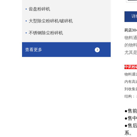
齿盘粉碎机
详
大型除尘粉碎机/破碎机
药店3
不锈钢除尘粉碎机
物料
的物
查看更多
尤其
中药粉
物料通
内有高
到收集
结构：
●售
●售
●售
系。